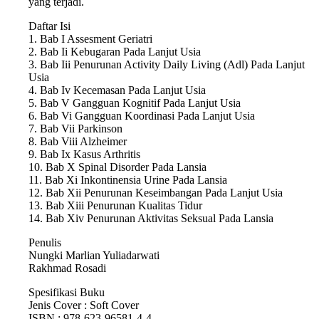
yang terjadi.
Daftar Isi
1. Bab I Assesment Geriatri
2. Bab Ii Kebugaran Pada Lanjut Usia
3. Bab Iii Penurunan Activity Daily Living (Adl) Pada Lanjut
Usia
4. Bab Iv Kecemasan Pada Lanjut Usia
5. Bab V Gangguan Kognitif Pada Lanjut Usia
6. Bab Vi Gangguan Koordinasi Pada Lanjut Usia
7. Bab Vii Parkinson
8. Bab Viii Alzheimer
9. Bab Ix Kasus Arthritis
10. Bab X Spinal Disorder Pada Lansia
11. Bab Xi Inkontinensia Urine Pada Lansia
12. Bab Xii Penurunan Keseimbangan Pada Lanjut Usia
13. Bab Xiii Penurunan Kualitas Tidur
14. Bab Xiv Penurunan Aktivitas Seksual Pada Lansia
Penulis
Nungki Marlian Yuliadarwati
Rakhmad Rosadi
Spesifikasi Buku
Jenis Cover : Soft Cover
ISBN : 978-623-96581-4-4