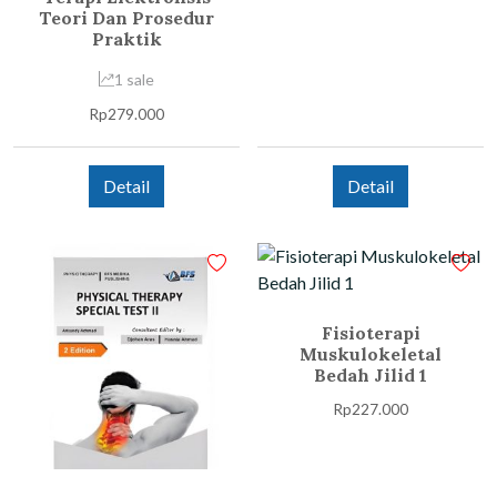
Teori Dan Prosedur
Praktik
1 sale
Rp
279.000
Detail
Detail
Fisioterapi
Muskulokeletal
Bedah Jilid 1
Rp
227.000