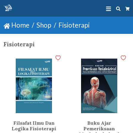
Searc
Ca
Home
Shop
Fisioterapi
Fisioterapi
Filsafat Ilmu Dan
Buku Ajar
Logika Fisioterapi
Pemeriksaan