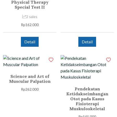
Physical Therapy
Special Test II
2 sales
Rp
162.000
Detail
Detail
Science and Art of
Muscular Palpation
Pendekatan
Rp
262.000
Ketidakseimbangan
Otot pada Kasus
Fisioterapi
Muskuloskeletal
Rp
145.000