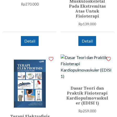
Muskuloskeletal
Rp
270.000
Pada Ekstremitas
Atas Untuk
Fisioterapi
Rp
139.000
Detail
Detail
Dasar Teori dan
Praktik Fisioterapi
Kardiopulmovaskul
er (EDISI 1)
Rp
259.000
Terapi Elektrofisis