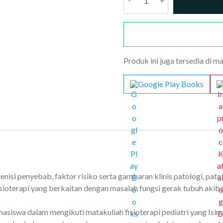
Fisioterapi
Pediatri
Neuromuskuler
dan
Ginetik
Produk ini juga tersedia di m
Google Play Books
si penyebab, faktor risiko serta gambaran klinis patologi, patofisi
fisioterapi yang berkaitan dengan masalah fungsi gerak tubuh akib
asiswa dalam mengikuti matakuliah fisioterapi pediatri yang Isin