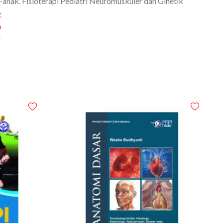
-anak. Fisioterapi Pediatri Neuromuskuler dan Ginetik