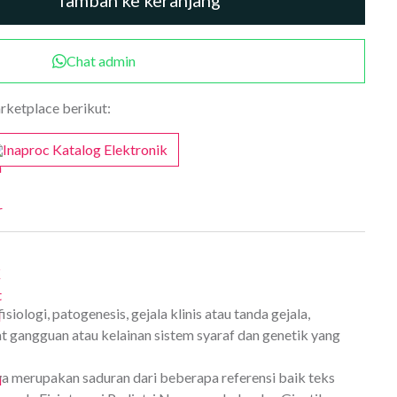
Tambah ke keranjang
Chat admin
arketplace berikut:
Inaproc Katalog Elektronik
ologi, patogenesis, gejala klinis atau tanda gejala,
at gangguan atau kelainan sistem syaraf dan genetik yang
ya merupakan saduran dari beberapa referensi baik teks