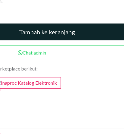
n.
Tambah ke keranjang
Chat admin
arketplace berikut:
Inaproc Katalog Elektronik