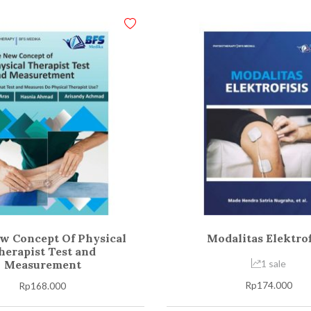
w Concept Of Physical
Modalitas Elektrof
herapist Test and
Measurement
1 sale
Rp
174.000
Rp
168.000