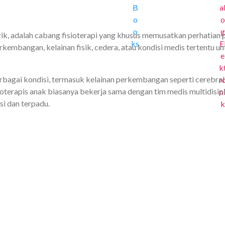
atrik, adalah cabang fisioterapi yang khusus memusatkan perhatia
embangan, kelainan fisik, cedera, atau kondisi medis tertentu u
agai kondisi, termasuk kelainan perkembangan seperti cerebral 
ioterapis anak biasanya bekerja sama dengan tim medis multidisipli
i dan terpadu.