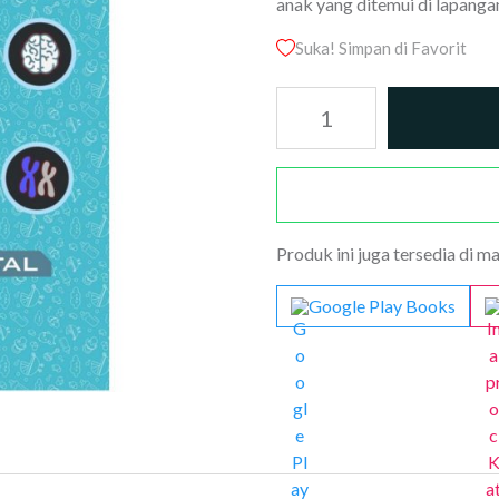
anak yang ditemui di lapanga
Suka! Simpan di Favorit
Kuantitas
Mengenal
dan
Memahami
Fisioterapi
Anak
Produk ini juga tersedia di m
Google Play Books