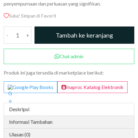
penyempurnaan dan perluasan yang signifikan.
Suka! Simpan di Favorit
Kuantitas
Tambah ke keranjang
Terapi
Manupulasi
Pada
Chat admin
Gangguan
Tulang
Produk ini juga tersedia di marketplace berikut:
Belakang
Limbopelvic
Google Play Books
Inaproc Katalog Elektronik
Deskripsi
Informasi Tambahan
Ulasan (0)