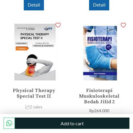
Detail
Detail
Physical Therapy
Fisioterapi
Special Test II
Muskuloskeletal
Bedah Jilid 2
2 sales
Rp
264.000
Rp
162.000
Add to cart