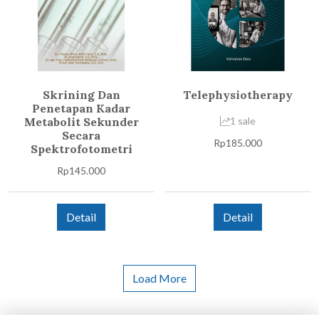
Skrining Dan
Telephysiotherapy
Penetapan Kadar
Metabolit Sekunder
1 sale
Secara
Rp
185.000
Spektrofotometri
Rp
145.000
Detail
Detail
Load More