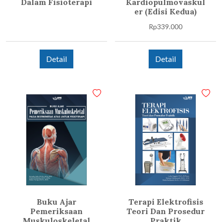
Dalam Fisioterapi
Kardiopulmovaskul
er (Edisi Kedua)
Rp
339.000
Detail
Detail
Buku Ajar
Terapi Elektrofisis
Pemeriksaan
Teori Dan Prosedur
Muskuloskeletal
Praktik