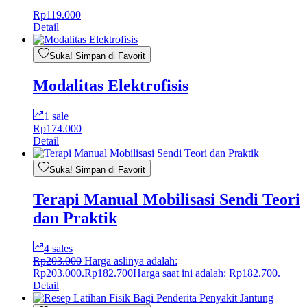
Rp
119.000
Detail
Suka! Simpan di Favorit
Modalitas Elektrofisis
1 sale
Rp
174.000
Detail
Suka! Simpan di Favorit
Terapi Manual Mobilisasi Sendi Teori
dan Praktik
4 sales
Rp
203.000
Harga aslinya adalah:
Rp203.000.
Rp
182.700
Harga saat ini adalah: Rp182.700.
Detail