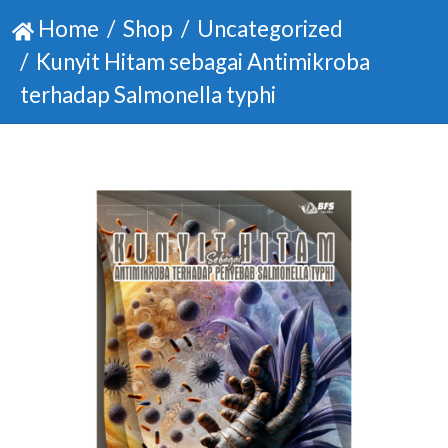
Home
Shop
Uncategorized
Kunyit Hitam sebagai Antimikroba
terhadap Salmonella typhi