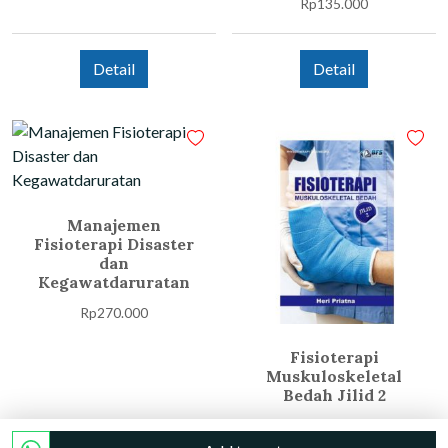
Rp
135.000
Detail
Detail
Manajemen
Fisioterapi Disaster
dan
Kegawatdaruratan
Rp
270.000
Fisioterapi
Muskuloskeletal
Bedah Jilid 2
Rp
264.000