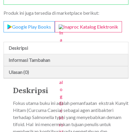
Antimikroba
terhadap
Produk ini juga tersedia di marketplace berikut:
Salmonella
typhi
Google Play Books
Inaproc Katalog Elektronik
Deskripsi
Informasi Tambahan
Ulasan (0)
Deskripsi
Fokus utama buku ini adalah pemanfaatan ekstrak Kunyit
Hitam (Curcuma Caesia) sebagai agen antibakteri
terhadap Salmonella typhi yang menyebabkan demam
tifoid. Hal ini mencerminkan tujuan penulis untuk
memberikan kontribusi pada pengetahuan dan