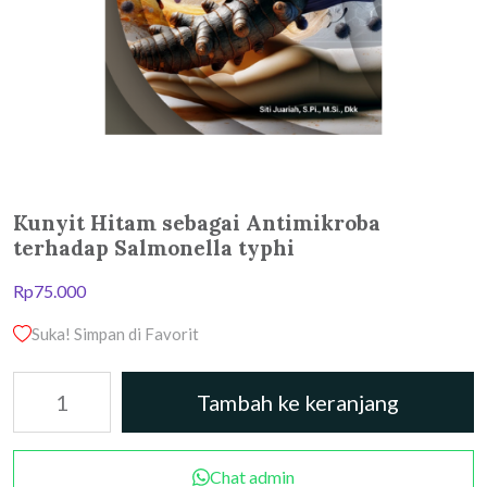
Kunyit Hitam sebagai Antimikroba
terhadap Salmonella typhi
Rp
75.000
Suka! Simpan di Favorit
Kuantitas
Tambah ke keranjang
Kunyit
Hitam
sebagai
Chat admin