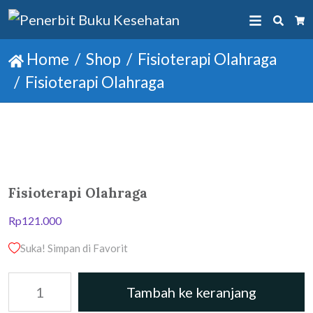
Searc
Ca
Home
Shop
Fisioterapi Olahraga
Fisioterapi Olahraga
Fisioterapi Olahraga
Rp
121.000
Suka! Simpan di Favorit
Kuantitas
Tambah ke keranjang
Fisioterapi