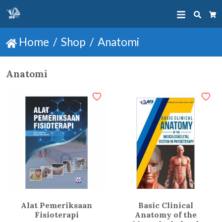
Searc
Ca
Home
Shop
Anatomi
Anatomi
Alat Pemeriksaan
Basic Clinical
Fisioterapi
Anatomy of the