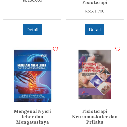
Rp
150.000
Fisioterapi
Rp
161.900
Detail
Detail
Mengenal Nyeri
Fisioterapi
leher dan
Neuromuskuler dan
Mengatasinya
Prilaku