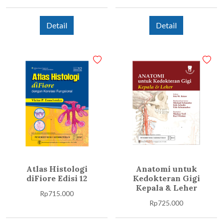
Detail
Detail
Atlas Histologi
Anatomi untuk
diFiore Edisi 12
Kedokteran Gigi
Kepala & Leher
Rp
715.000
Rp
725.000