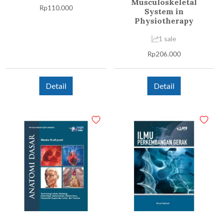
Musculoskeletal
Rp
110.000
System in
Physiotherapy
1 sale
Rp
206.000
Detail
Detail