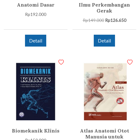
Anatomi Dasar
Ilmu Perkembangan
Gerak
Rp
192.000
Harga
Harga
Rp
149.000
Rp
126.650
aslinya
saat
adalah:
ini
Rp149.000.
adalah:
Detail
Detail
Rp126.
Biomekanik Klinis
Atlas Anatomi Otot
Manusia untuk