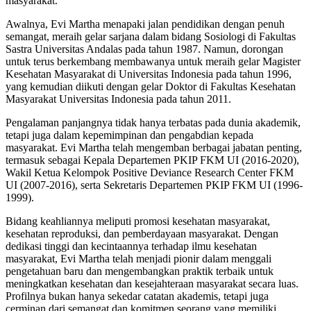
masyarakat.
Awalnya, Evi Martha menapaki jalan pendidikan dengan penuh
semangat, meraih gelar sarjana dalam bidang Sosiologi di Fakultas
Sastra Universitas Andalas pada tahun 1987. Namun, dorongan
untuk terus berkembang membawanya untuk meraih gelar Magister
Kesehatan Masyarakat di Universitas Indonesia pada tahun 1996,
yang kemudian diikuti dengan gelar Doktor di Fakultas Kesehatan
Masyarakat Universitas Indonesia pada tahun 2011.
Pengalaman panjangnya tidak hanya terbatas pada dunia akademik,
tetapi juga dalam kepemimpinan dan pengabdian kepada
masyarakat. Evi Martha telah mengemban berbagai jabatan penting,
termasuk sebagai Kepala Departemen PKIP FKM UI (2016-2020),
Wakil Ketua Kelompok Positive Deviance Research Center FKM
UI (2007-2016), serta Sekretaris Departemen PKIP FKM UI (1996-
1999).
Bidang keahliannya meliputi promosi kesehatan masyarakat,
kesehatan reproduksi, dan pemberdayaan masyarakat. Dengan
dedikasi tinggi dan kecintaannya terhadap ilmu kesehatan
masyarakat, Evi Martha telah menjadi pionir dalam menggali
pengetahuan baru dan mengembangkan praktik terbaik untuk
meningkatkan kesehatan dan kesejahteraan masyarakat secara luas.
Profilnya bukan hanya sekedar catatan akademis, tetapi juga
cerminan dari semangat dan komitmen seorang yang memiliki