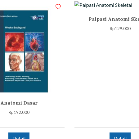
Palpasi Anatomi Ske
Rp
129.000
Anatomi Dasar
Rp
192.000
Detail
Detail