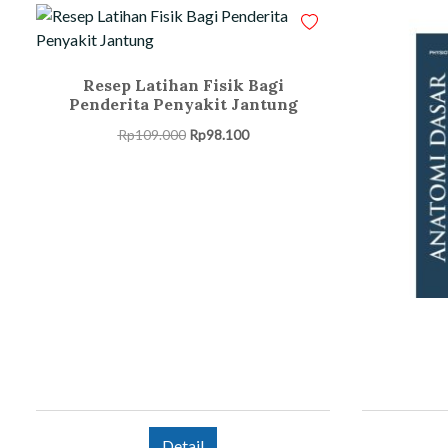
Resep Latihan Fisik Bagi
Penderita Penyakit Jantung
Harga
Harga
Rp
109.000
Rp
98.100
aslinya
saat
adalah:
ini
Rp109.000.
adalah:
Rp98.100.
Detail