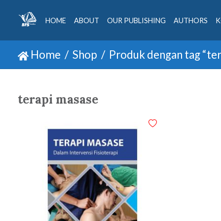
HOME
ABOUT
OUR PUBLISHING
AUTHORS
K
Home
Shop
Produk dengan tag “te
terapi masase