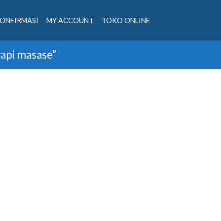
ONFIRMASI
MY ACCOUNT
TOKO ONLINE
rapi masase”