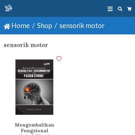
Searc
Ca
Home
Shop
sensorik motor
sensorik motor
Mengembalikan
Fungsional