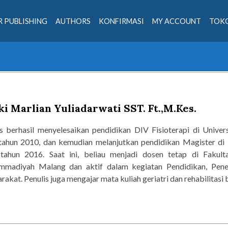
 PUBLISHING
AUTHORS
KONFIRMASI
MY ACCOUNT
TOKO
i Marlian Yuliadarwati SST. Ft.,M.Kes.
is berhasil menyelesaikan pendidikan DIV Fisioterapi di Univ
tahun 2010, dan kemudian melanjutkan pendidikan Magister di 
tahun 2016. Saat ini, beliau menjadi dosen tetap di Fakult
madiyah Malang dan aktif dalam kegiatan Pendidikan, Penel
akat. Penulis juga mengajar mata kuliah geriatri dan rehabilitasi