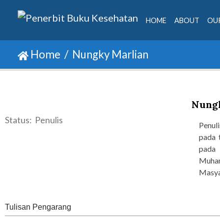
HOME
ABOUT
OUR
Home
Nungky Marlian
Nungk
Status: Penulis
Penul
pada 
pada 
Muham
Masyar
Tulisan Pengarang