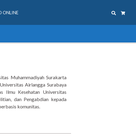
Search
 ONLINE
Cart
ersitas Muhammadiyah Surakarta
Universitas Airlangga Surabaya
as Ilmu Kesehatan Universitas
itian, dan Pengabdian kepada
 berbasis komunitas.