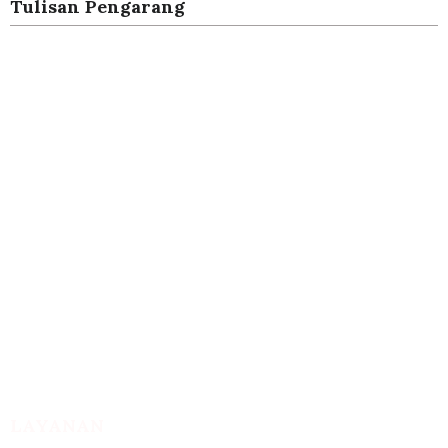
Tulisan Pengarang
Alamat Kantor :
Jl. Raya Sungon Ruko 22 Suko, Kec. Sidoarjo, Kabupaten Sidoarjo, Jawa
Timur 61224
LAYANAN