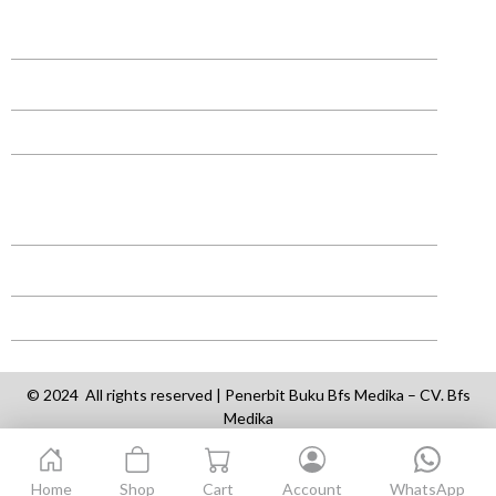
Legal dan Perizinan
Penerbitan Cetak dan Digital
Pemasaran dan Promosi
Review Ahli (Peer Review)
Penerjemahan
Konsultasi dengan Penulis
© 2024 All rights reserved | Penerbit Buku Bfs Medika – CV. Bfs
Medika
Home
Shop
Cart
Account
WhatsApp